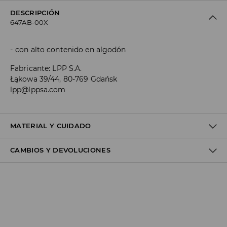
DESCRIPCIÓN
647AB-00X
con alto contenido en algodón
Fabricante
:
LPP S.A.
Łąkowa 39/44, 80-769 Gdańsk
lpp@lppsa.com
MATERIAL Y CUIDADO
CAMBIOS Y DEVOLUCIONES
Material I
:
65% COTTON, 25% POLYESTER, 8% NATURAL RUBBER,
2% ELASTANE
Política de envío
MACHINE WASH AT MAX.TEMP. 30° C - NORMAL PROCESS
Envío gratuito desde 40 EUR | Devoluciones gratuitas
DO NOT BLEACH
No podemos enviar pedidos a las Islas Canarias, Ceuta o
DO NOT TUMBLE DRY
Melilla.