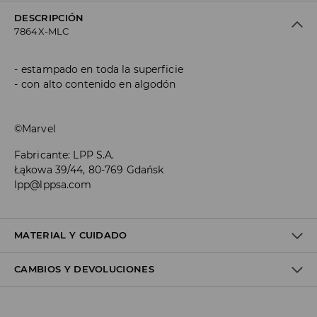
DESCRIPCIÓN
7864X-MLC
estampado en toda la superficie
con alto contenido en algodón
©Marvel
Fabricante
:
LPP S.A.
Łąkowa 39/44, 80-769 Gdańsk
lpp@lppsa.com
MATERIAL Y CUIDADO
CAMBIOS Y DEVOLUCIONES
Material I
:
68% COTTON, 25% POLYESTER, 4% POLYAMIDE, 3%
ELASTANE
Material II
:
55% COTTON, 25% POLYESTER, 18% POLYAMIDE, 2%
Política de envío
ELASTANE