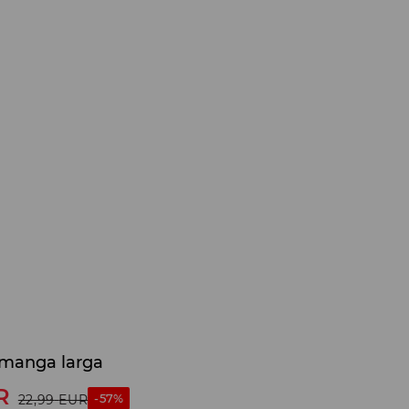
manga larga
R
-57%
22,99
EUR