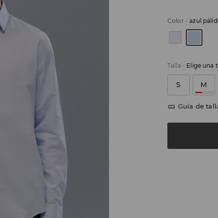
Color
-
azul páli
Talla
-
Elige una t
S
M
Guía de tall