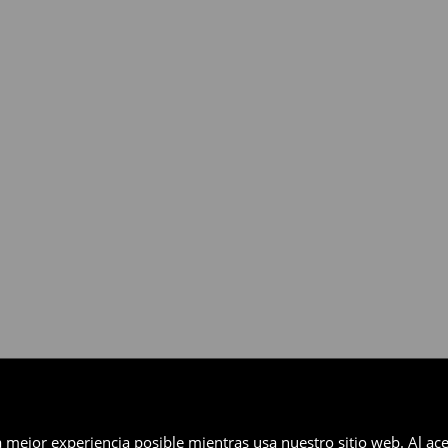
gratuita en un plazo de 30 días
eccionados (no se aplica a los
a mejor experiencia posible mientras usa nuestro sitio web. Al ace