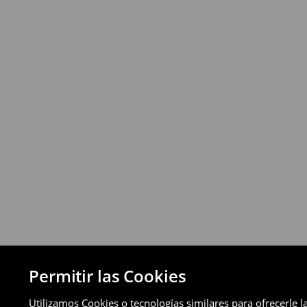
⟶
Más información
Política de devoluciones
Puedes devolver los productos de manera 
a través de los métodos de devolución sel
pagos aplazados).
⟶
Política de devoluciones detallada
Permitir las Cookies
Utilizamos Cookies o tecnologías similares para ofrecerle l