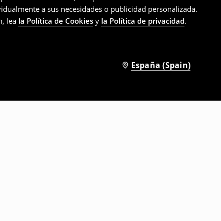
ividualmente a sus necesidades o publicidad personalizada.
n, lea
la Política de Cookies
y
la Política de privacidad
.
España (Spain)