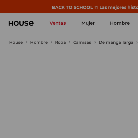
BACK TO SCHOOL
📒
Las mejores histo
Ventas
Mujer
Hombre
House
Hombre
Ropa
Camisas
De manga larga