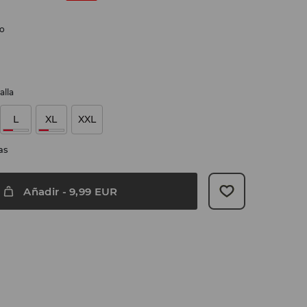
do
alla
L
XL
XXL
as
Añadir
-
9,99
EUR