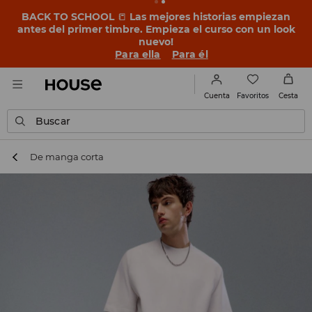
BACK TO SCHOOL
📒
Las mejores historias empiezan
antes del primer timbre. Empieza el curso con un look
nuevo!
Para ella
Para él
Favoritos
Cuenta
Cesta
Buscar
De manga corta