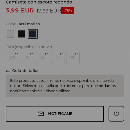
Camiseta con escote redondo
3,99
EUR
17,99
EUR
-78%
Color
-
azul marino
Talla
(disponible en breve)
XS
S
M
L
XL
Guía de tallas
Este producto actualmente no está disponible en la tienda
online. Selecciona la talla que te interesa para que podamos
notificarte sobre su disponibilidad.
NOTIFÍCAME