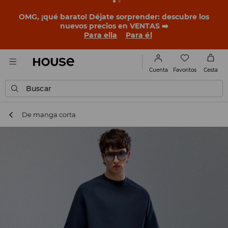
BACK TO SCHOOL
📒
Las mejores historias empiezan
antes del primer timbre. Empieza el curso con un look
nuevo!
Para ella
Para él
Favoritos
Cuenta
Cesta
Buscar
De manga corta