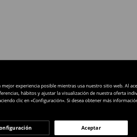
gratuita en un plazo de 30 días
eccionados (no se aplica a los
a mejor experiencia posible mientras usa nuestro sitio web. Al ace
rencias, hábitos y ajustar la visualización de nuestra oferta ind
ciendo clic en «Configuración». Si desea obtener más informació
onfiguración
Aceptar