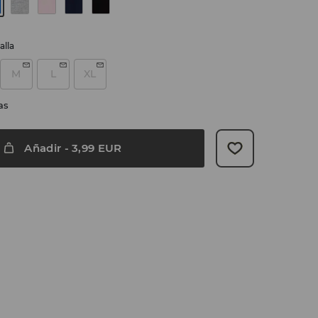
alla
M
L
XL
as
Añadir
-
3,99
EUR