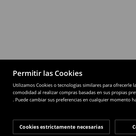
Puedes devolver los productos de manera 
a través de los métodos de devolución sel
pagos aplazados).
⟶
Política de devoluciones detallada
Permitir las Cookies
Utilizamos Cookies o tecnologías similares para ofrecerle l
comodidad al realizar compras basadas en sus propias prefe
. Puede cambiar sus preferencias en cualquier momento ha
Cookies estrictamente necesarias
C