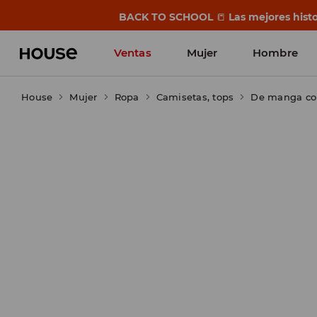
BACK TO SCHOOL
📒
Las mejores histo
Ventas
Mujer
Hombre
House
Mujer
Ropa
Camisetas, tops
De manga co