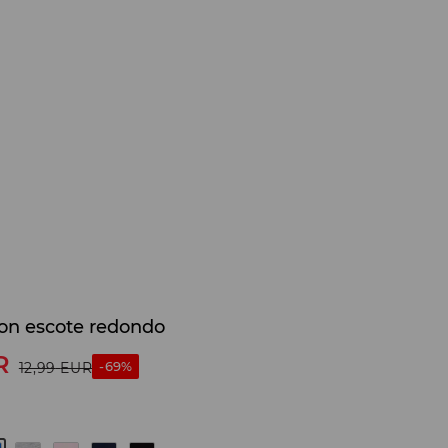
on escote redondo
R
-69%
12,99
EUR