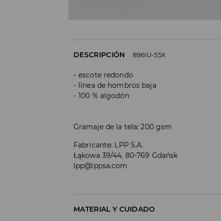
DESCRIPCIÓN
896IU-55X
escote redondo
línea de hombros baja
100 % algodón
Gramaje de la tela: 200 gsm
Fabricante
:
LPP S.A.
Łąkowa 39/44, 80-769 Gdańsk
lpp@lppsa.com
MATERIAL Y CUIDADO