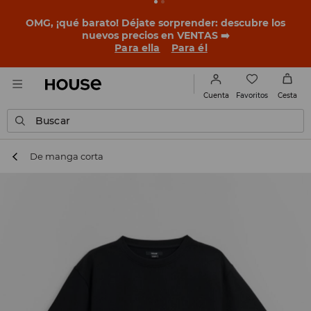
BACK TO SCHOOL
📒
Las mejores historias empiezan
antes del primer timbre. Empieza el curso con un look
nuevo!
Para ella
Para él
Favoritos
Cuenta
Cesta
Buscar
De manga corta