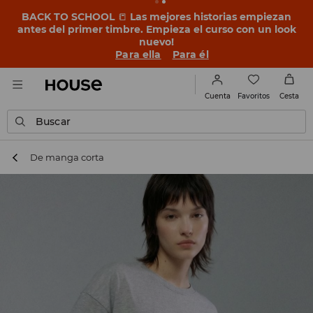
BACK TO SCHOOL
📒
Las mejores historias empiezan
antes del primer timbre. Empieza el curso con un look
nuevo!
Para ella
Para él
Favoritos
Cuenta
Cesta
Buscar
De manga corta