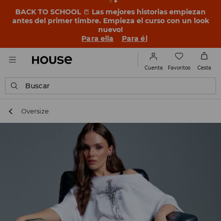
BACK TO SCHOOL
📒
Las mejores historias empiezan
antes del primer timbre. Empieza el curso con un look
nuevo!
Para ella
Para él
Favoritos
Cuenta
Cesta
Buscar
Oversize