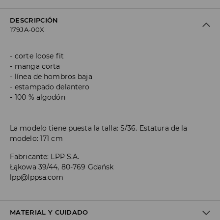
DESCRIPCIÓN
179JA-00X
corte loose fit
manga corta
línea de hombros baja
estampado delantero
100 % algodón
La modelo tiene puesta la talla: S/36. Estatura de la
modelo: 171 cm
Fabricante
:
LPP S.A.
Łąkowa 39/44, 80-769 Gdańsk
lpp@lppsa.com
MATERIAL Y CUIDADO