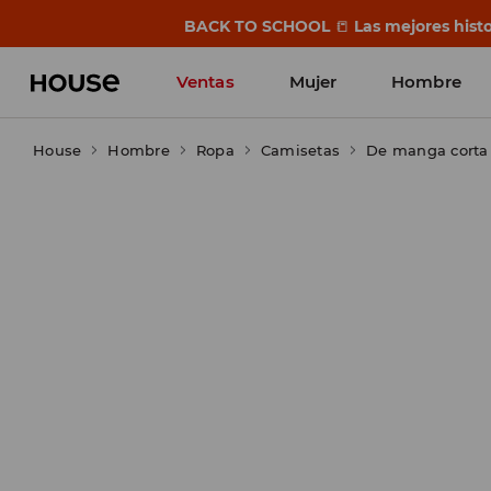
BACK TO SCHOOL
📒
Las mejores histo
Ventas
Mujer
Hombre
House
Hombre
Ropa
Camisetas
De manga corta