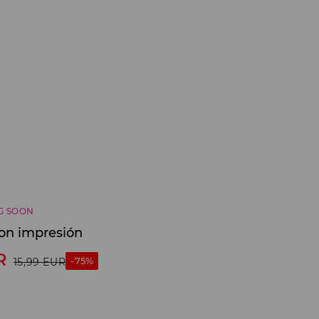
G SOON
on impresión
R
-75%
15,99
EUR