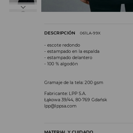
DESCRIPCIÓN
061LA-99X
escote redondo
estampado en la espalda
estampado delantero
100 % algodón
Gramaje de la tela: 200 gsm
Fabricante
:
LPP S.A.
Łąkowa 39/44, 80-769 Gdańsk
lpp@lppsa.com
MATERIAL Y CUIDADO