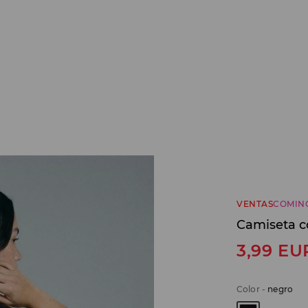
VENTAS
COMIN
Camiseta c
3,99
EU
Color
-
negro