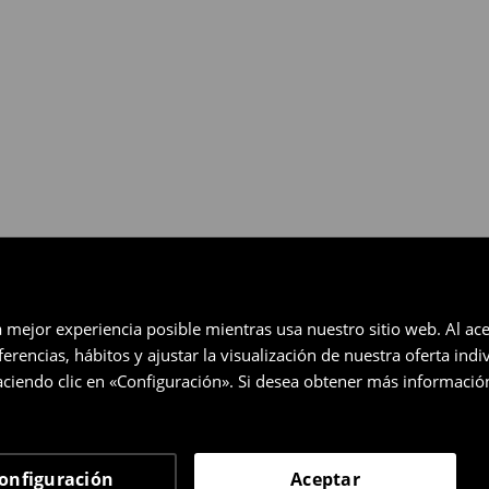
gratuita en un plazo de 30 días
eccionados (no se aplica a los
a mejor experiencia posible mientras usa nuestro sitio web. Al ace
rencias, hábitos y ajustar la visualización de nuestra oferta ind
ciendo clic en «Configuración». Si desea obtener más informació
onfiguración
Aceptar