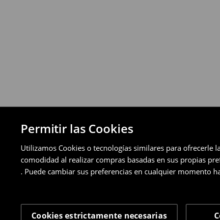
Puedes devolver los productos de manera 
a través de los métodos de devolución sel
pagos aplazados).
⟶
Política de devoluciones detallada
Permitir las Cookies
Utilizamos Cookies o tecnologías similares para ofrecerle l
comodidad al realizar compras basadas en sus propias prefe
. Puede cambiar sus preferencias en cualquier momento ha
Cookies estrictamente necesarias
C