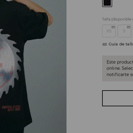
Talla
(disponible
XS
S
Guía de tall
Este product
online. Sele
notificarte 