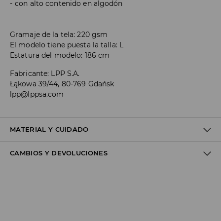
con alto contenido en algodón
Gramaje de la tela: 220 gsm
El modelo tiene puesta la talla: L
Estatura del modelo: 186 cm
Fabricante
:
LPP S.A.
Łąkowa 39/44, 80-769 Gdańsk
lpp@lppsa.com
MATERIAL Y CUIDADO
CAMBIOS Y DEVOLUCIONES
100% ALGODÓN
Política de envío
Envío gratuito desde 40 EUR | Devoluciones gratuitas
No podemos enviar pedidos a las Islas Canarias, Ceuta o