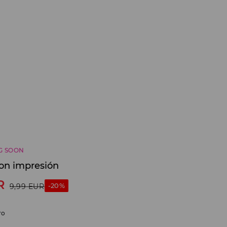
G SOON
on impresión
R
-20%
9,99
EUR
ro