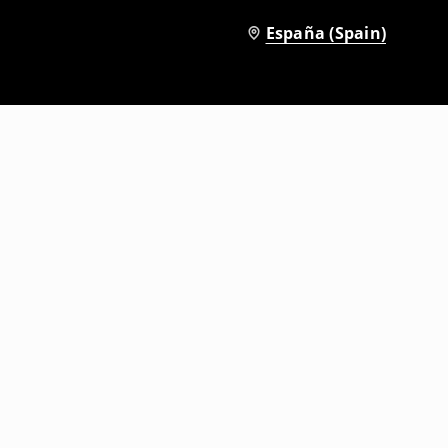
España (Spain)
Camiseta con impresión
19
,
99
EUR