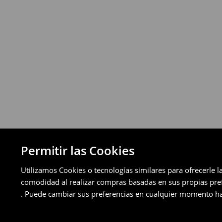
Política de devoluciones
Puedes devolver los productos de manera 
a través de los métodos de devolución sel
pagos aplazados).
⟶
Política de devoluciones detallada
Permitir las Cookies
Utilizamos Cookies o tecnologías similares para ofrecerle l
comodidad al realizar compras basadas en sus propias prefe
. Puede cambiar sus preferencias en cualquier momento ha