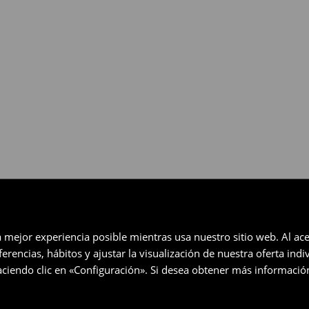
gratuita en un plazo de 30 días
eccionados (no se aplica a los
a mejor experiencia posible mientras usa nuestro sitio web. Al ace
rencias, hábitos y ajustar la visualización de nuestra oferta ind
ciendo clic en «Configuración». Si desea obtener más informació