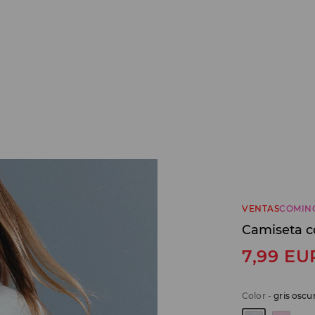
VENTAS
COMIN
Camiseta c
7,99
EU
Color
-
gris oscu