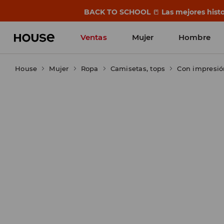
BACK TO SCHOOL
📒
Las mejores histo
Ventas
Mujer
Hombre
House
Mujer
Ropa
Camisetas, tops
Con impresió