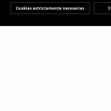
Cookies estrictamente necesarias
C
Otros clientes también
Camiseta
Camiseta
7
,
99
EUR
7
,
99
EUR