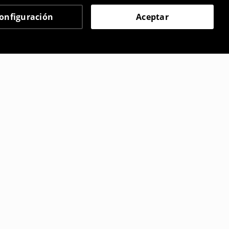
onfiguración
Aceptar
 eligieron
Camiseta con impresión
12
,
99
EUR
17,99
EUR