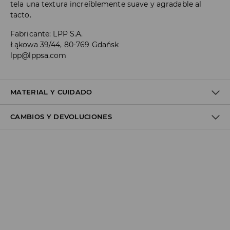
tela una textura increíblemente suave y agradable al
tacto.
Fabricante
:
LPP S.A.
Łąkowa 39/44, 80-769 Gdańsk
lpp@lppsa.com
MATERIAL Y CUIDADO
CAMBIOS Y DEVOLUCIONES
Material I
:
100% COTTON
Política de envío
Envío gratuito desde 40 EUR | Devoluciones gratuitas
No podemos enviar pedidos a las Islas Canarias, Ceuta o
Melilla.
GLS ParcelShop (4-7 días laborables):
Hasta 40 EUR -
4.49 EUR