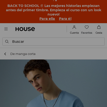
BACK TO SCHOOL
📒
Las mejores historias empiezan
antes del primer timbre. Empieza el curso con un look
nuevo!
Para ella
Para él
Favoritos
Cuenta
Cesta
Buscar
De manga corta