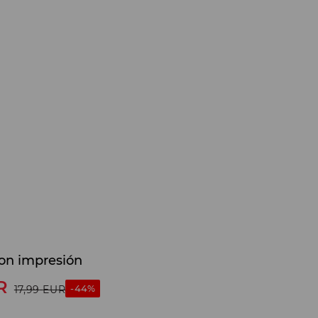
on impresión
R
-44%
17,99
EUR