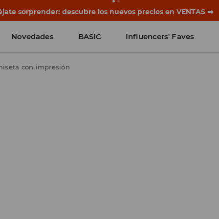
jate sorprender: descubre los nuevos precios en VENTAS ➡️
Novedades
BASIC
Influencers' Faves
iseta con impresión