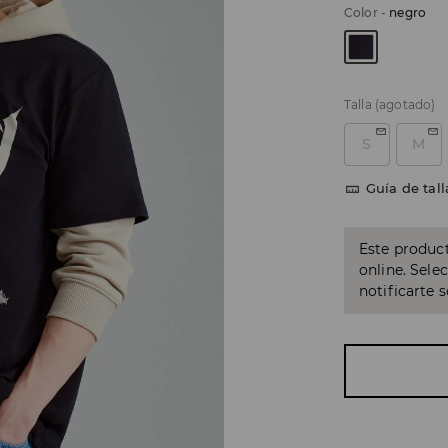
Color
-
negro
Talla
(agotado)
S
M
Guía de tall
Este product
online. Sele
notificarte 