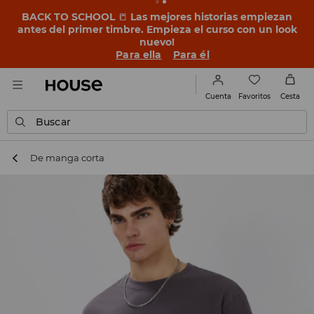
BACK TO SCHOOL
📒
Las mejores historias empiezan
antes del primer timbre. Empieza el curso con un look
nuevo!
Para ella
Para él
Favoritos
Cuenta
Cesta
Buscar
De manga corta