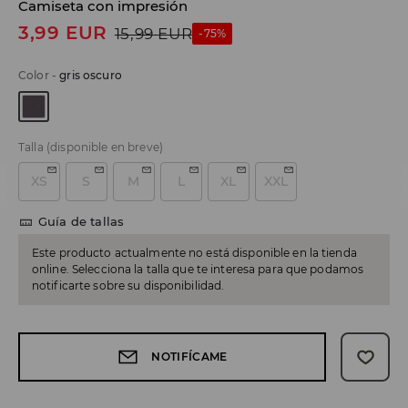
Camiseta con impresión
3,99
EUR
15,99
EUR
-75%
Color
-
gris oscuro
Talla
(disponible en breve)
XS
S
M
L
XL
XXL
Guía de tallas
Este producto actualmente no está disponible en la tienda
online. Selecciona la talla que te interesa para que podamos
notificarte sobre su disponibilidad.
NOTIFÍCAME