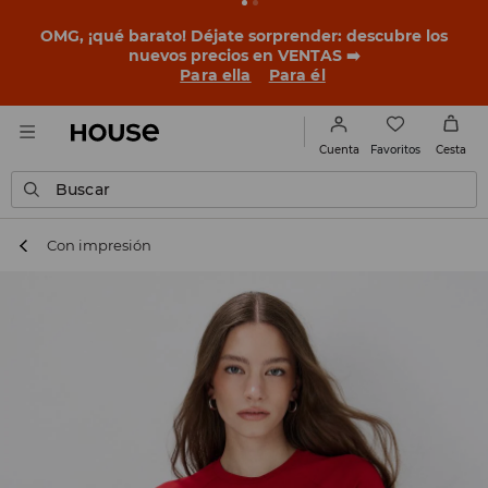
BACK TO SCHOOL
📒
Las mejores historias empiezan
antes del primer timbre. Empieza el curso con un look
nuevo!
Para ella
Para él
Favoritos
Cuenta
Cesta
Buscar
Con impresión