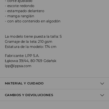
corte ajustado
escote redondo
estampado delantero
manga ranglán
con alto contenido en algodón
La modelo tiene puesta la talla: S
Gramaje de la tela: 210 gsm
Estatura de la modelo: 174 cm
Fabricante
:
LPP S.A.
Łąkowa 39/44, 80-769 Gdańsk
lpp@lppsa.com
MATERIAL Y CUIDADO
CAMBIOS Y DEVOLUCIONES
1º TELA
:
95% ALGODÓN, 5% ELASTANO
NO USAR BLANQUEADOR
Política de envío