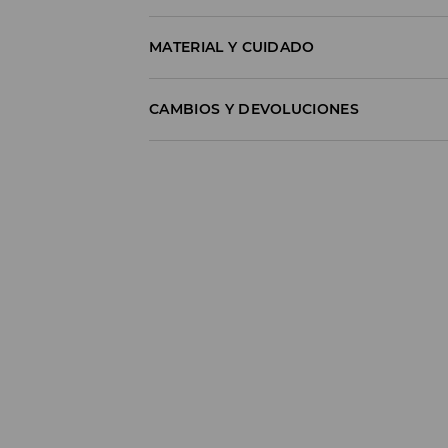
MATERIAL Y CUIDADO
100% POLIÉSTER
CAMBIOS Y DEVOLUCIONES
Política de envío
Envío gratuito desde 40 EUR | Devoluci
No podemos enviar pedidos a las Islas Cana
GLS ParcelShop (4-7 días laborables):
Hasta 40 EUR -
4.49 EUR
Desde 40 EUR -
Gratuito
Empresa de transporte (4-7 días laborable
Hasta 40 EUR -
4.99 EUR
Desde 40 EUR -
Gratuito
⟶
Más información