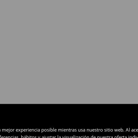
gratuita en un plazo de 30 días
eccionados (no se aplica a los
a mejor experiencia posible mientras usa nuestro sitio web. Al ace
rencias, hábitos y ajustar la visualización de nuestra oferta ind