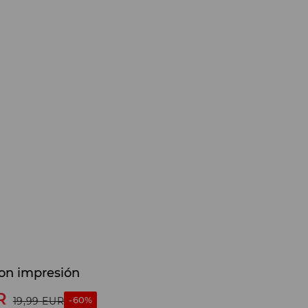
on impresión
R
-60%
19,99
EUR