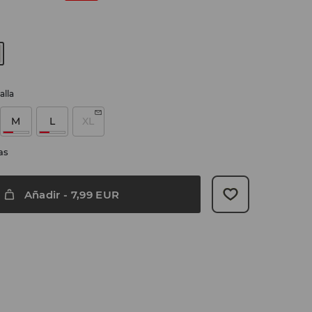
alla
M
L
XL
as
Añadir
-
7,99
EUR