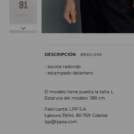
DESCRIPCIÓN
831KU-00X
escote redondo
estampado delantero
El modelo tiene puesta la talla: L
Estatura del modelo: 188 cm
Fabricante
:
LPP S.A.
Łąkowa 39/44, 80-769 Gdańsk
lpp@lppsa.com