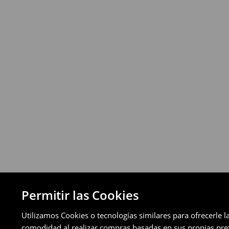
Política de devoluciones
Puedes devolver los productos de manera 
a través de los métodos de devolución sel
pagos aplazados).
⟶
Política de devoluciones detallada
Permitir las Cookies
Utilizamos Cookies o tecnologías similares para ofrecerle l
comodidad al realizar compras basadas en sus propias prefe