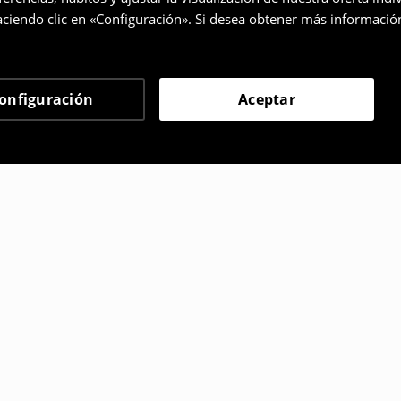
ciendo clic en «Configuración». Si desea obtener más informació
onfiguración
Aceptar
 eligieron