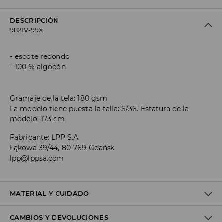
DESCRIPCIÓN
982IV-99X
escote redondo
100 % algodón
Gramaje de la tela: 180 gsm
La modelo tiene puesta la talla: S/36. Estatura de la
modelo: 173 cm
Fabricante
:
LPP S.A.
Łąkowa 39/44, 80-769 Gdańsk
lpp@lppsa.com
MATERIAL Y CUIDADO
CAMBIOS Y DEVOLUCIONES
100% ALGODÓN