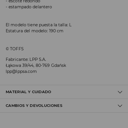
escote redondo
estampado delantero
El modelo tiene puesta la talla: L
Estatura del modelo: 190 cm
© TOFFS
Fabricante
:
LPP S.A.
Łąkowa 39/44, 80-769 Gdańsk
lpp@lppsa.com
MATERIAL Y CUIDADO
CAMBIOS Y DEVOLUCIONES
1º TELA
:
100% POLIÉSTER
NO USAR BLANQUEADOR
Política de envío