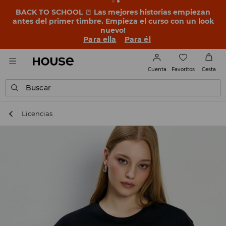
BACK TO SCHOOL
📒
Las mejores historias empiezan
antes del primer timbre. Empieza el curso con un look
nuevo!
Para ella
Para él
Favoritos
Cuenta
Cesta
Buscar
Licencias