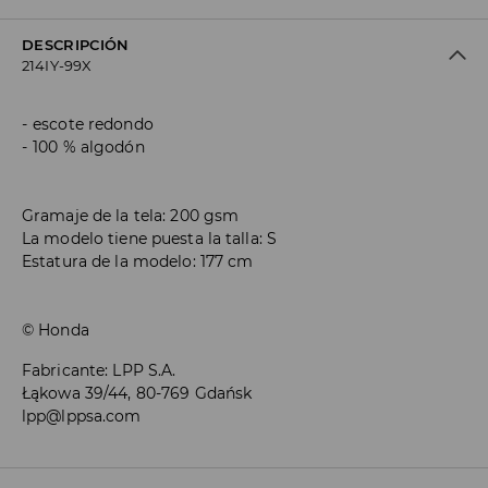
DESCRIPCIÓN
214IY-99X
escote redondo
100 % algodón
Gramaje de la tela: 200 gsm
La modelo tiene puesta la talla: S
Estatura de la modelo: 177 cm
© Honda
Fabricante
:
LPP S.A.
Łąkowa 39/44, 80-769 Gdańsk
lpp@lppsa.com