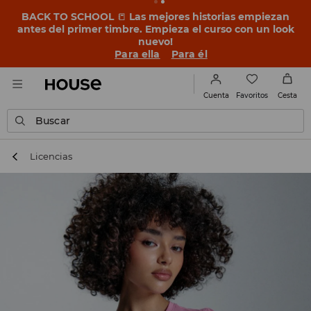
BACK TO SCHOOL
📒
Las mejores historias empiezan
antes del primer timbre. Empieza el curso con un look
nuevo!
Para ella
Para él
Favoritos
Cuenta
Cesta
Buscar
Licencias