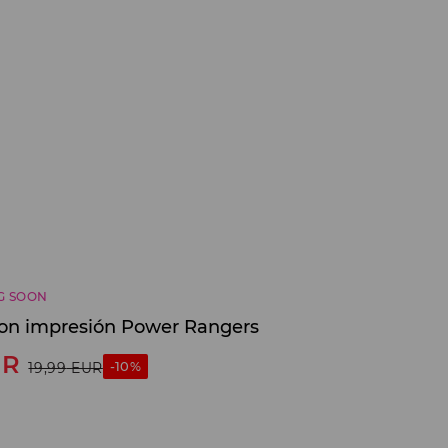
G SOON
on impresión Power Rangers
UR
-10%
19,99
EUR