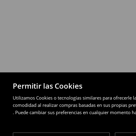
Política de devoluciones
Puedes devolver los productos de manera 
a través de los métodos de devolución sel
pagos aplazados).
⟶
Política de devoluciones detallada
Permitir las Cookies
Utilizamos Cookies o tecnologías similares para ofrecerle l
comodidad al realizar compras basadas en sus propias prefe
. Puede cambiar sus preferencias en cualquier momento ha