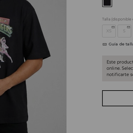
Talla
(disponible
XS
S
Guía de tall
Este product
online. Sele
notificarte 