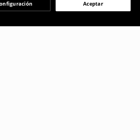
onfiguración
Aceptar
 eligieron
on impresión
Camiseta con impresión L
22
,
99
EUR