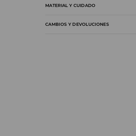
MATERIAL Y CUIDADO
100% ALGODÓN
CAMBIOS Y DEVOLUCIONES
Política de envío
Envío gratuito desde 40 EUR | Devoluci
No podemos enviar pedidos a las Islas Cana
GLS ParcelShop (4-7 días laborables):
Hasta 40 EUR -
4.49 EUR
Desde 40 EUR -
Gratuito
Empresa de transporte (4-7 días laborable
Hasta 40 EUR -
4.99 EUR
Desde 40 EUR -
Gratuito
⟶
Más información