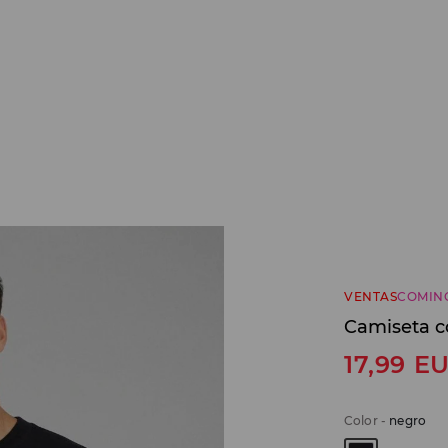
VENTAS
COMIN
Camiseta c
17,99
E
Color
-
negro