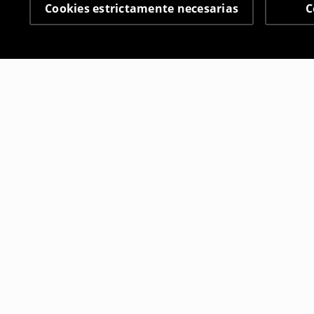
Cookies estrictamente necesarias
C
Otros clientes también
Camiseta con impresión Dungeons & Dragons
Camiseta c
19
,
99
EUR
22
,
99
EUR