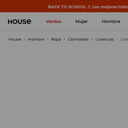
BACK TO SCHOOL
📒
Las mejores histo
Ventas
Mujer
Hombre
House
Hombre
Ropa
Camisetas
Licencias
Cam