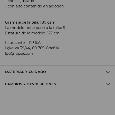
corte ajustado
con alto contenido en algodón
Gramaje de la tela: 180 gsm
La modelo tiene puesta la talla: S
Estatura de la modelo: 177 cm
Fabricante
:
LPP S.A.
Łąkowa 39/44, 80-769 Gdańsk
lpp@lppsa.com
MATERIAL Y CUIDADO
CAMBIOS Y DEVOLUCIONES
1º TELA
:
95% ALGODÓN, 5% ELASTANO
NO PLANCHE IMPRESIONES Y APLICACIONES
Política de envío
NO USAR BLANQUEADOR
Envío gratuito desde 40 EUR | Devoluciones gratuitas
LAVADO EN LA MÁQUINA A TEMPERATURA MÁX.DE 30° C -