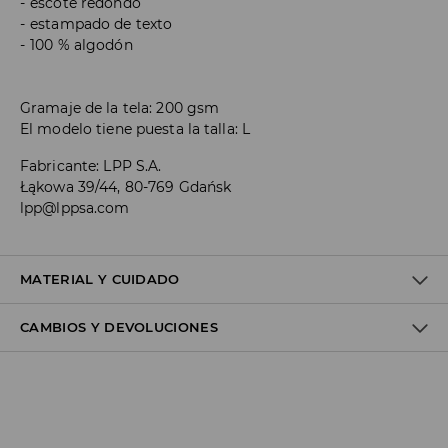
escote redondo
estampado de texto
100 % algodón
Gramaje de la tela: 200 gsm
El modelo tiene puesta la talla: L
Fabricante
:
LPP S.A.
Łąkowa 39/44, 80-769 Gdańsk
lpp@lppsa.com
MATERIAL Y CUIDADO
CAMBIOS Y DEVOLUCIONES
100% ALGODÓN
Política de envío
Envío gratuito desde 40 EUR | Devoluciones gratuitas