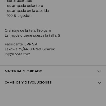
corte acortado
estampado delantero
estampado en la espalda
100 % algodón
Gramaje de la tela: 180 gsm
La modelo tiene puesta la talla: S
Fabricante
:
LPP S.A.
Łąkowa 39/44, 80-769 Gdańsk
lpp@lppsa.com
MATERIAL Y CUIDADO
CAMBIOS Y DEVOLUCIONES
100% ALGODÓN
Política de envío