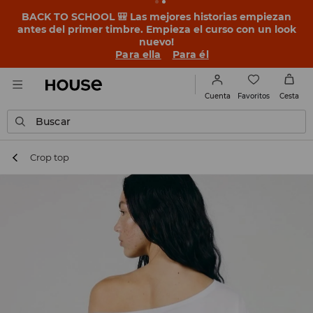
BACK TO SCHOOL 🎒 Las mejores historias empiezan
antes del primer timbre. Empieza el curso con un look
nuevo!
Para ella
Para él
Favoritos
Cuenta
Cesta
Buscar
Crop top