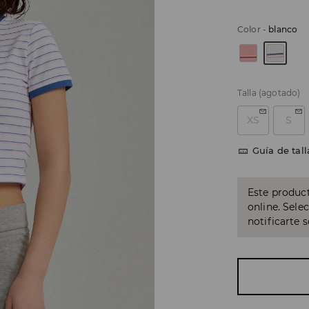
Color
-
blanco
Talla
(agotado)
XS
S
Guía de tall
Este product
online. Sele
notificarte 