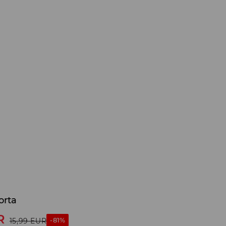
orta
R
-81%
15,99
EUR