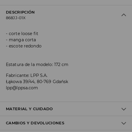
DESCRIPCIÓN
868JJ-01X
corte loose fit
manga corta
escote redondo
Estatura de la modelo: 172 cm
Fabricante
:
LPP S.A.
Łąkowa 39/44, 80-769 Gdańsk
lpp@lppsa.com
MATERIAL Y CUIDADO
CAMBIOS Y DEVOLUCIONES
1º TELA
:
48% MODAL, 48% POLIÉSTER, 4% ELASTANO