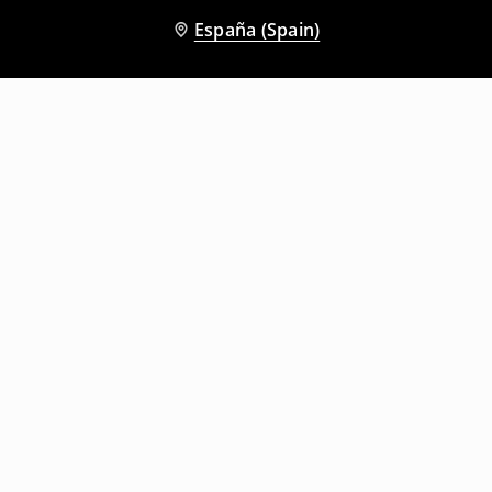
España (Spain)
Otros clientes también eligieron
Camiseta corta
Camiseta corta