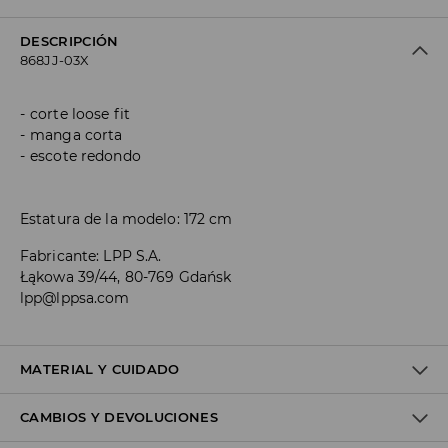
DESCRIPCIÓN
868JJ-03X
corte loose fit
manga corta
escote redondo
Estatura de la modelo: 172 cm
Fabricante
:
LPP S.A.
Łąkowa 39/44, 80-769 Gdańsk
lpp@lppsa.com
MATERIAL Y CUIDADO
CAMBIOS Y DEVOLUCIONES
1º TELA
:
48% MODAL, 48% POLIÉSTER, 4% ELASTANO