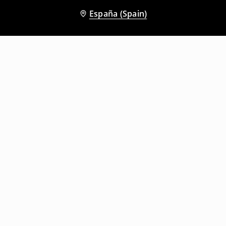
España (Spain)
Otros clientes también eligieron
Camiseta corta
Camiseta corta