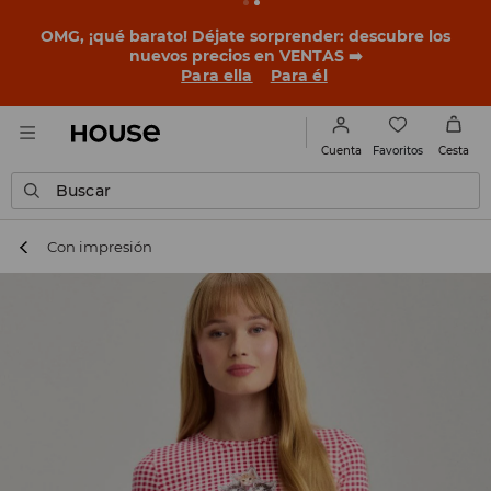
BACK TO SCHOOL
📒
Las mejores historias empiezan
antes del primer timbre. Empieza el curso con un look
nuevo!
Para ella
Para él
Favoritos
Cuenta
Cesta
Buscar
Con impresión