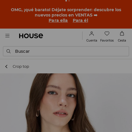
BACK TO SCHOOL
📒
Las mejores historias empiezan
antes del primer timbre. Empieza el curso con un look
nuevo!
Para ella
Para él
Favoritos
Cuenta
Cesta
Buscar
Crop top