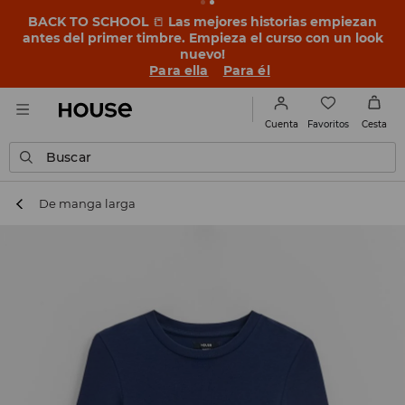
BACK TO SCHOOL
📒
Las mejores historias empiezan
antes del primer timbre. Empieza el curso con un look
nuevo!
Para ella
Para él
Favoritos
Cuenta
Cesta
Buscar
De manga larga