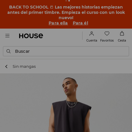
BACK TO SCHOOL
📒
Las mejores historias empiezan
antes del primer timbre. Empieza el curso con un look
nuevo!
Para ella
Para él
Favoritos
Cuenta
Cesta
Buscar
Sin mangas