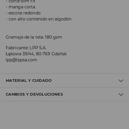
corte slim fit
manga corta
escote redondo
con alto contenido en algodón
Gramaje de la tela: 180 gsm
Fabricante
:
LPP S.A.
Łąkowa 39/44, 80-769 Gdańsk
lpp@lppsa.com
MATERIAL Y CUIDADO
CAMBIOS Y DEVOLUCIONES
1º TELA
:
95% ALGODÓN, 5% ELASTANO
NO USAR BLANQUEADOR
Política de envío
PLANCHAR AL TEMPERATURA MÁX. DE 110° C SIN VAPOR
Envío gratuito desde 40 EUR | Devoluciones gratuitas
NO LAVAR EN SECO