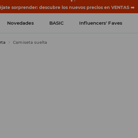
jate sorprender: descubre los nuevos precios en VENTAS ➡️
Novedades
BASIC
Influencers' Faves
rta
Camiseta suelta