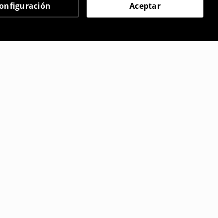
onfiguración
Aceptar
 eligieron
on impresión
Camiseta
17
,
99
EUR