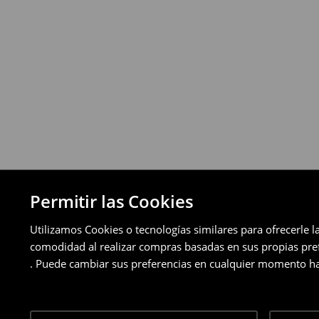
Política de devoluciones
Puedes devolver los productos de manera 
a través de los métodos de devolución sel
pagos aplazados).
⟶
Política de devoluciones detallada
Permitir las Cookies
Utilizamos Cookies o tecnologías similares para ofrecerle l
comodidad al realizar compras basadas en sus propias prefe
. Puede cambiar sus preferencias en cualquier momento ha