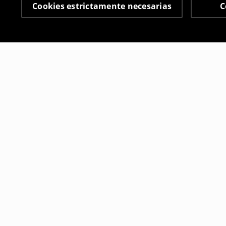
Cookies estrictamente necesarias
C
Otros clientes también
Camiseta con impresión
Camiseta c
3
,
99
EUR
19
,
99
EUR
15,99
EUR