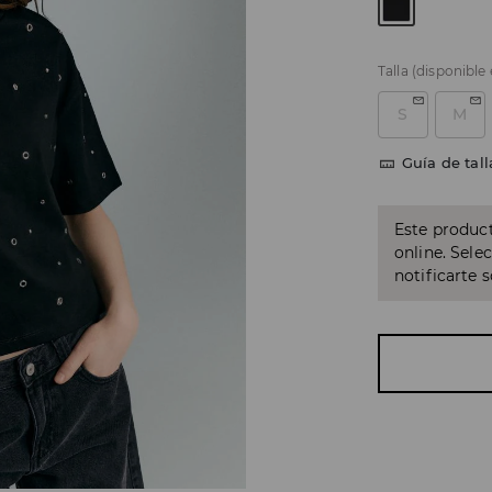
Talla
(disponible
S
M
Guía de tall
Este product
online. Sele
notificarte 