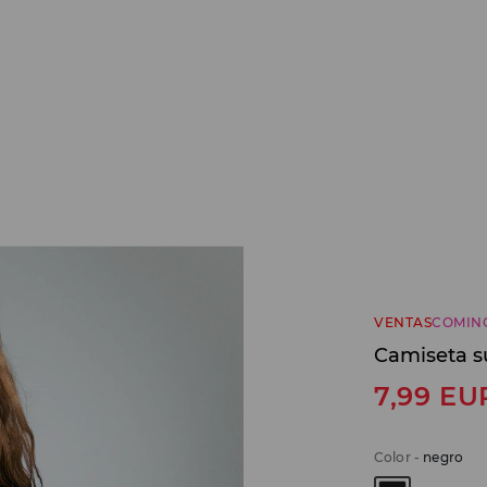
VENTAS
COMIN
Camiseta s
7,99
EU
Color
-
negro