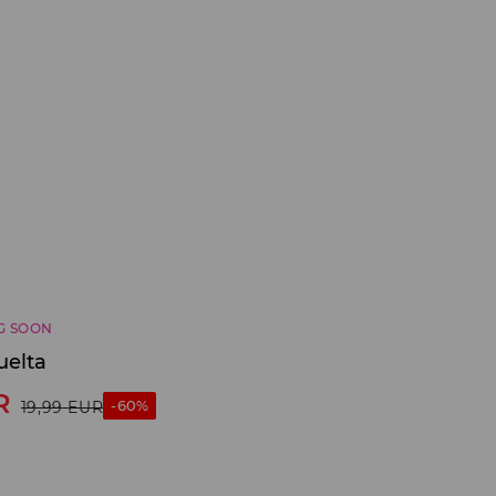
G SOON
uelta
R
-60%
19,99
EUR