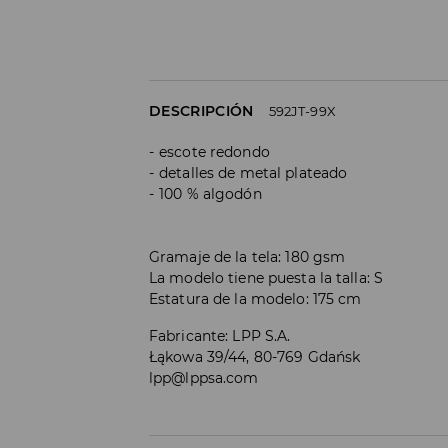
DESCRIPCIÓN
592JT-99X
escote redondo
detalles de metal plateado
100 % algodón
Gramaje de la tela: 180 gsm
La modelo tiene puesta la talla: S
Estatura de la modelo: 175 cm
Fabricante
:
LPP S.A.
Łąkowa 39/44, 80-769 Gdańsk
lpp@lppsa.com