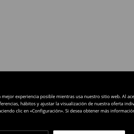
gratuita en un plazo de 30 días
eccionados (no se aplica a los
a mejor experiencia posible mientras usa nuestro sitio web. Al ace
rencias, hábitos y ajustar la visualización de nuestra oferta ind
ciendo clic en «Configuración». Si desea obtener más informació