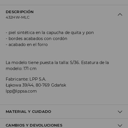
DESCRIPCIÓN
432HW-MLC
piel sintética en la capucha de quita y pon
bordes acabados con cordón
acabado en el forro
La modelo tiene puesta la talla: S/36. Estatura de la
modelo: 171 cm
Fabricante
:
LPP S.A.
Łąkowa 39/44, 80-769 Gdańsk
lpp@lppsa.com
MATERIAL Y CUIDADO
CAMBIOS Y DEVOLUCIONES
1º TELA
:
100% ALGODÓN