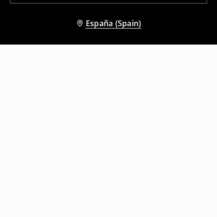
España (Spain)
Otros clientes también eligieron