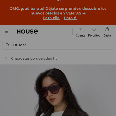
OMG, ¡qué barato! Déjate sorprender: descubre los
nuevos precios en VENTAS ➡️
Para ella
Para él
Favoritos
Cuenta
Cesta
Buscar
Chaquetas bomber, dad fit