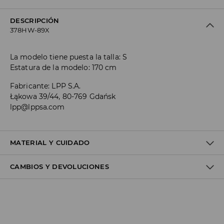
DESCRIPCIÓN
378HW-89X
La modelo tiene puesta la talla: S
Estatura de la modelo: 170 cm
Fabricante
:
LPP S.A.
Łąkowa 39/44, 80-769 Gdańsk
lpp@lppsa.com
MATERIAL Y CUIDADO
CAMBIOS Y DEVOLUCIONES
100% POLIURETANO
Política de envío
Envío gratuito desde 40 EUR | Devoluciones gratuitas