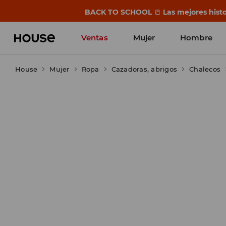
BACK TO SCHOOL
📒
Las mejores histo
Ventas
Mujer
Hombre
House
Mujer
Ropa
Cazadoras, abrigos
Chalecos