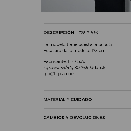
DESCRIPCIÓN
728IP-99X
La modelo tiene puesta la talla: S
Estatura de la modelo: 175 cm
Fabricante
:
LPP S.A.
Łąkowa 39/44, 80-769 Gdańsk
lpp@lppsa.com
MATERIAL Y CUIDADO
1º TELA
:
90% POLIÉSTER, 10% ELASTANO
CAMBIOS Y DEVOLUCIONES
1º FORRO
:
100% POLIÉSTER
Política de envío