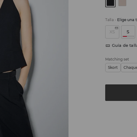
Talla
-
Elige una t
XS
S
Guía de tall
Matching set
Skort
Chaqu