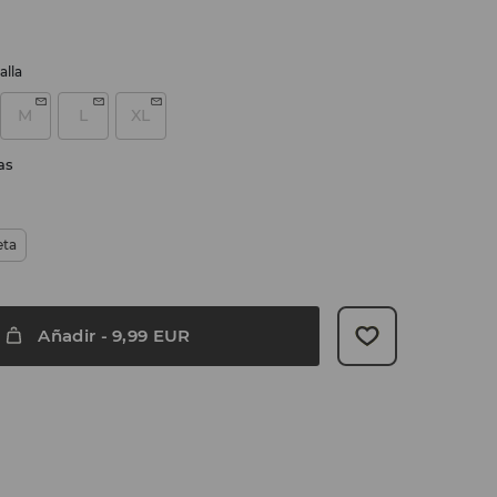
alla
M
L
XL
as
eta
Añadir
-
9,99
EUR