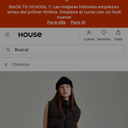
BACK TO SCHOOL
📒
Las mejores historias empiezan
antes del primer timbre. Empieza el curso con un look
nuevo!
Para ella
Para él
Favoritos
Cuenta
Cesta
Buscar
Chalecos