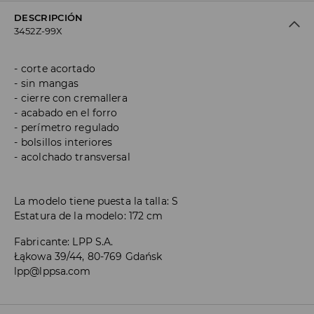
DESCRIPCIÓN
3452Z-99X
corte acortado
sin mangas
cierre con cremallera
acabado en el forro
perímetro regulado
bolsillos interiores
acolchado transversal
La modelo tiene puesta la talla: S
Estatura de la modelo: 172 cm
Fabricante
:
LPP S.A.
Łąkowa 39/44, 80-769 Gdańsk
lpp@lppsa.com