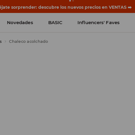
rias empiezan antes del primer timbre. Empieza el curso co
Novedades
BASIC
Influencers' Faves
s
Chaleco acolchado