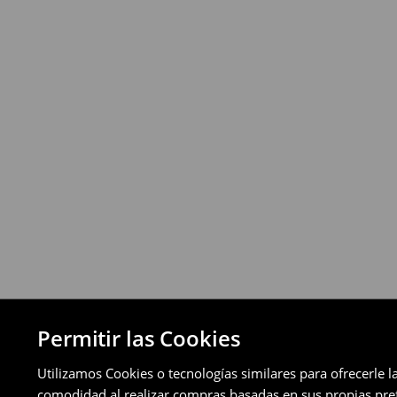
Política de devoluciones
Puedes devolver los productos de manera 
a través de los métodos de devolución sel
pagos aplazados).
⟶
Política de devoluciones detallada
Permitir las Cookies
Utilizamos Cookies o tecnologías similares para ofrecerle l
comodidad al realizar compras basadas en sus propias prefe