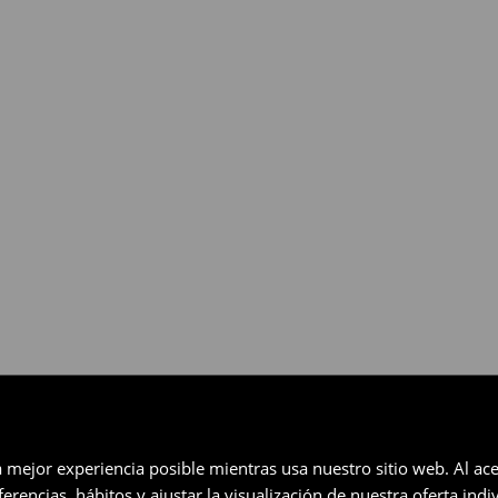
gratuita en un plazo de 30 días
eccionados (no se aplica a los
a mejor experiencia posible mientras usa nuestro sitio web. Al ace
rencias, hábitos y ajustar la visualización de nuestra oferta ind