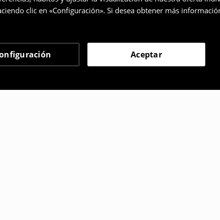
ciendo clic en «Configuración». Si desea obtener más informació
onfiguración
Aceptar
 eligieron