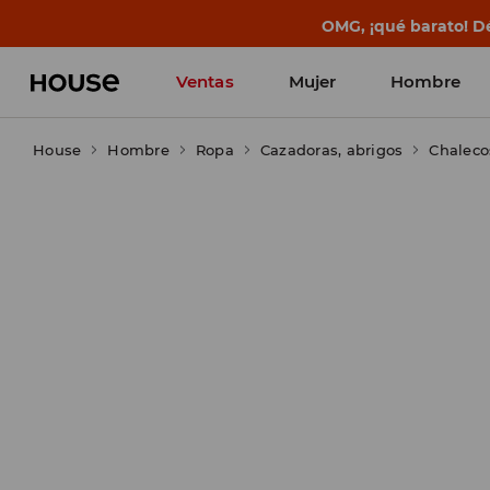
BACK TO SCHOOL
📒
Las mejores histo
Ventas
Mujer
Hombre
House
Hombre
Ropa
Cazadoras, abrigos
Chaleco