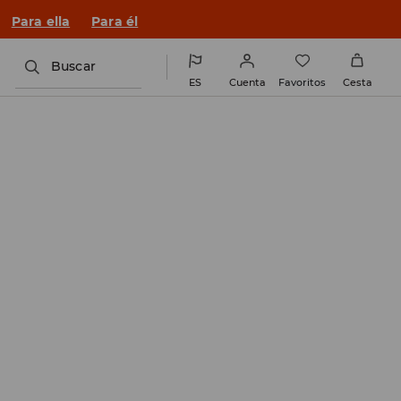
n un look nuevo!
Para ella
Para él
Buscar
ES
Cuenta
Favoritos
Cesta