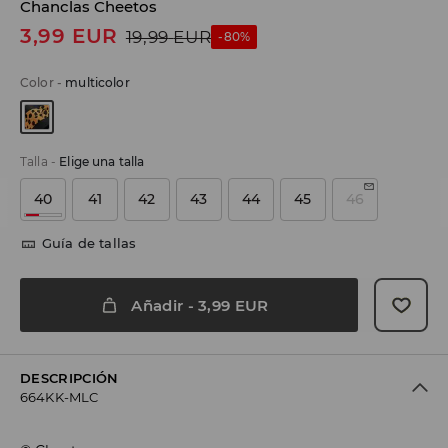
Chanclas Cheetos
3,99
EUR
19,99
EUR
-80%
Color
-
multicolor
Talla
-
Elige una talla
40
41
42
43
44
45
46
Guía de tallas
Añadir
-
3,99
EUR
DESCRIPCIÓN
664KK-MLC