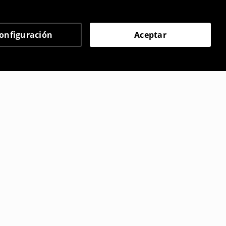
onfiguración
Aceptar
 eligieron
n hebillas
Chanclas de espuma