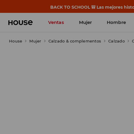
BACK TO SCHOOL 🎒 Las mejores histor
Ventas
Mujer
Hombre
House
Mujer
Calzado & complementos
Calzado
C