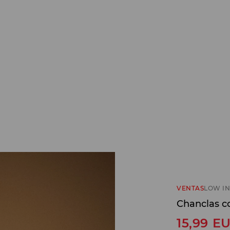
VENTAS
LOW IN
Chanclas co
15,99
E