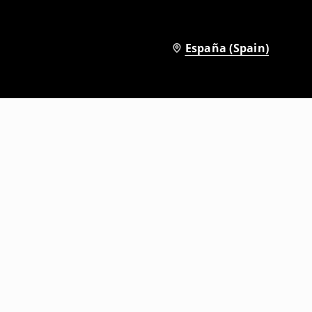
España (Spain)
Chanclas con hebillas