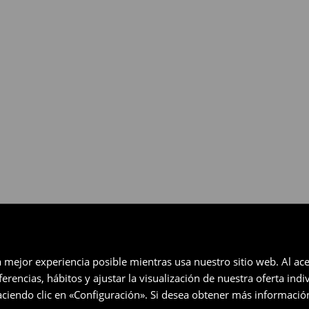
gratuita en un plazo de 30 días
eccionados (no se aplica a los
a mejor experiencia posible mientras usa nuestro sitio web. Al ace
rencias, hábitos y ajustar la visualización de nuestra oferta ind
ciendo clic en «Configuración». Si desea obtener más informació