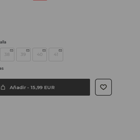
alla
38
39
40
41
as
Añadir
-
15,99
EUR