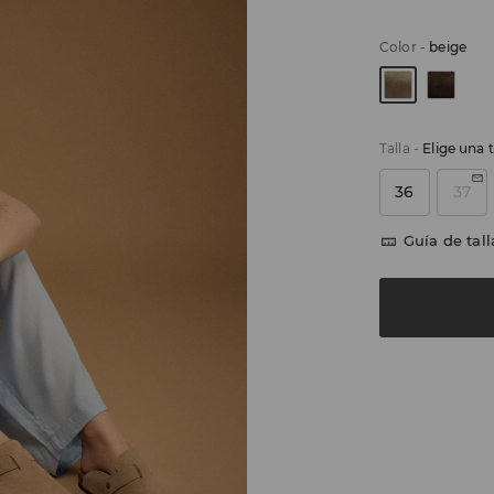
Color
-
beige
Talla
-
Elige una t
36
37
Guía de tall