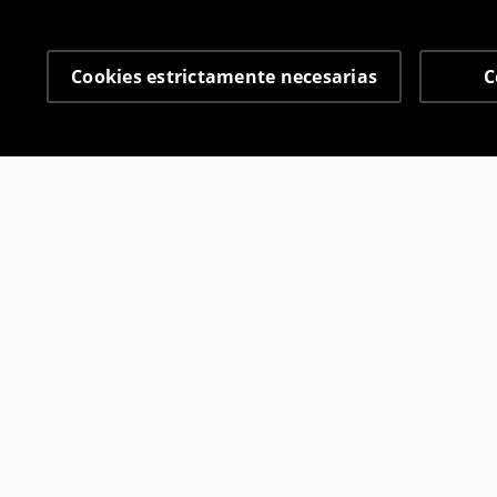
Cookies estrictamente necesarias
C
Otros clientes también
Chancletas de cuero de imitación
Chanclas co