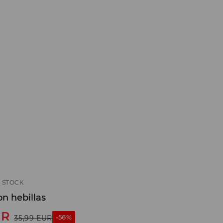
 STOCK
n hebillas
UR
-56%
35,99
EUR