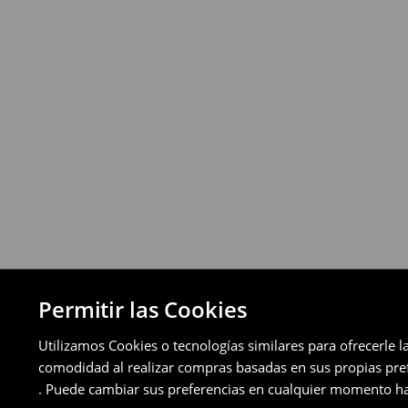
Puedes devolver los productos de manera 
a través de los métodos de devolución sel
pagos aplazados).
⟶
Política de devoluciones detallada
Permitir las Cookies
Utilizamos Cookies o tecnologías similares para ofrecerle l
comodidad al realizar compras basadas en sus propias prefe
. Puede cambiar sus preferencias en cualquier momento ha