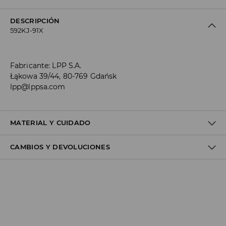
DESCRIPCIÓN
592KJ-91X
Fabricante
:
LPP S.A.
Łąkowa 39/44, 80-769 Gdańsk
lpp@lppsa.com
MATERIAL Y CUIDADO
CAMBIOS Y DEVOLUCIONES
SUPERIOR
:
100% CUERO
PLANTILLA
:
100% POLIÉSTER
SUELA
:
100% EVA
Política de envío
Envío gratuito desde 40 EUR | Devoluciones gratuitas
No podemos enviar pedidos a las Islas Canarias, Ceuta o
Melilla.