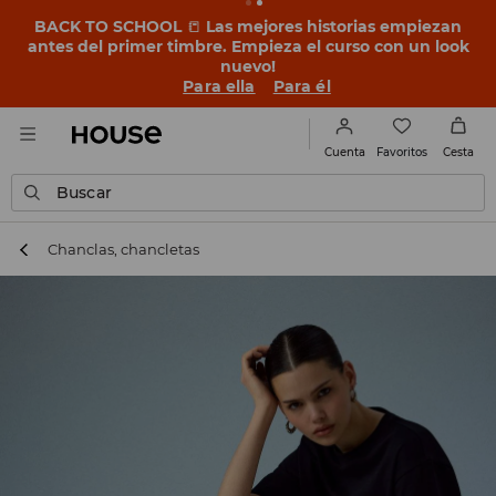
BACK TO SCHOOL
📒
Las mejores historias empiezan
antes del primer timbre. Empieza el curso con un look
nuevo!
Para ella
Para él
Favoritos
Cuenta
Cesta
Buscar
Chanclas, chancletas