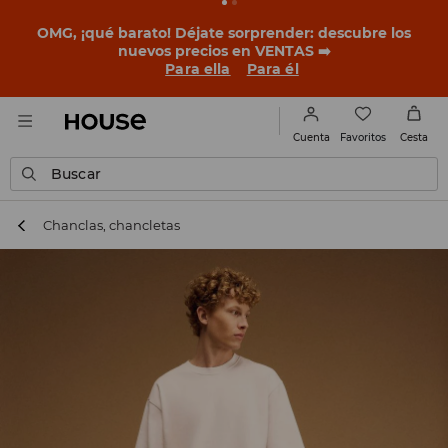
BACK TO SCHOOL
📒
Las mejores historias empiezan
antes del primer timbre. Empieza el curso con un look
nuevo!
Para ella
Para él
Favoritos
Cuenta
Cesta
Buscar
Chanclas, chancletas