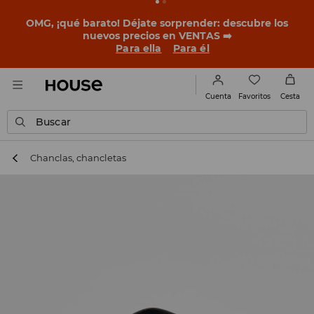
BACK TO SCHOOL
📒
Las mejores historias empiezan
antes del primer timbre. Empieza el curso con un look
nuevo!
Para ella
Para él
Favoritos
Cuenta
Cesta
Buscar
Chanclas, chancletas