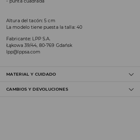
punta cuadrada
Altura del tacón: 5 cm
La modelo tiene puesta la talla: 40
Fabricante
:
LPP S.A.
Łąkowa 39/44, 80-769 Gdańsk
lpp@lppsa.com
MATERIAL Y CUIDADO
CAMBIOS Y DEVOLUCIONES
100% POLIURETANO
Política de envío
Envío gratuito desde 40 EUR | Devoluciones gratuitas
No podemos enviar pedidos a las Islas Canarias, Ceuta o
Melilla.