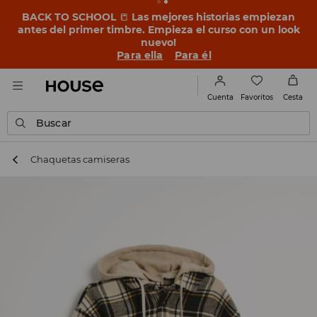
BACK TO SCHOOL
📒
Las mejores historias empiezan
antes del primer timbre. Empieza el curso con un look
nuevo!
Para ella
Para él
Favoritos
Cuenta
Cesta
Buscar
Chaquetas camiseras