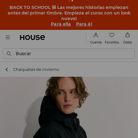
BACK TO SCHOOL 🎒 Las mejores historias empiezan
antes del primer timbre. Empieza el curso con un look
nuevo!
Para ella
Para él
Favoritos
Cuenta
Cesta
Buscar
Chaquetas de invierno