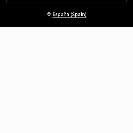
España (Spain)
Otros clientes también eligieron