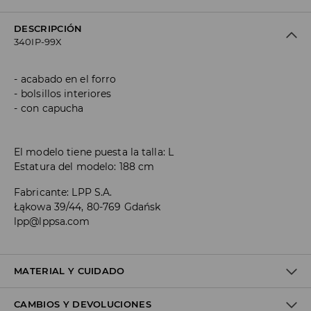
DESCRIPCIÓN
340IP-99X
acabado en el forro
bolsillos interiores
con capucha
El modelo tiene puesta la talla: L
Estatura del modelo: 188 cm
Fabricante
:
LPP S.A.
Łąkowa 39/44, 80-769 Gdańsk
lpp@lppsa.com
MATERIAL Y CUIDADO
CAMBIOS Y DEVOLUCIONES
1º TELA
:
100% POLIÉSTER