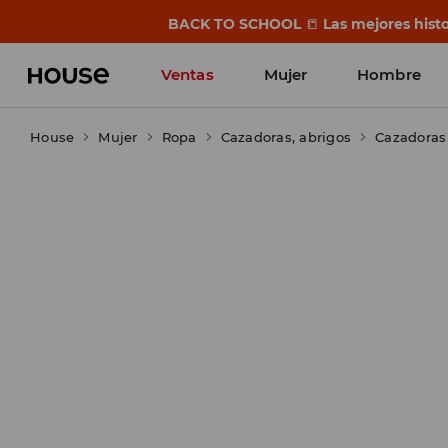
BACK TO SCHOOL
📒
Las mejores histo
Ventas
Mujer
Hombre
House
Mujer
Ropa
Cazadoras, abrigos
Cazadoras