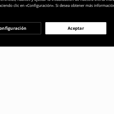
ciendo clic en «Configuración». Si desea obtener más informació
onfiguración
Aceptar
 eligieron