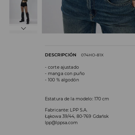
DESCRIPCIÓN
074HO-81X
corte ajustado
manga con puño
100 % algodón
Estatura de la modelo: 170 cm
Fabricante
:
LPP S.A.
Łąkowa 39/44, 80-769 Gdańsk
lpp@lppsa.com