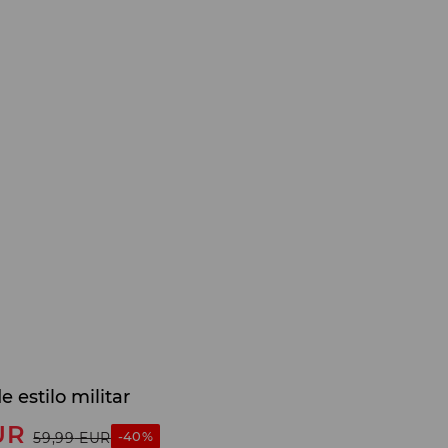
 estilo militar
UR
-40%
59,99
EUR