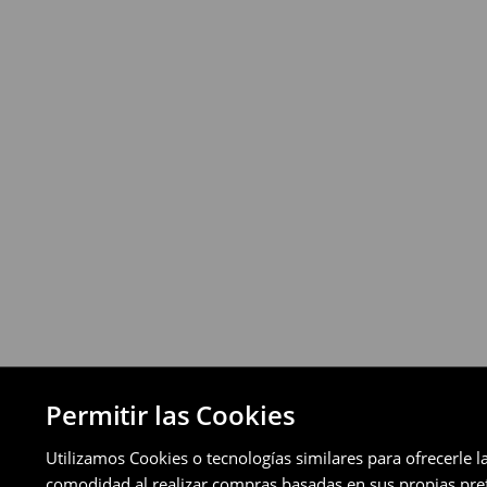
Política de devoluciones
Puedes devolver los productos de manera 
a través de los métodos de devolución sel
pagos aplazados).
⟶
Política de devoluciones detallada
Permitir las Cookies
Utilizamos Cookies o tecnologías similares para ofrecerle l
comodidad al realizar compras basadas en sus propias prefe