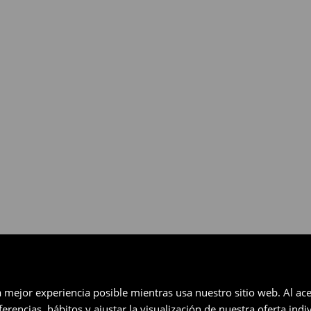
gratuita en un plazo de 30 días
eccionados (no se aplica a los
a mejor experiencia posible mientras usa nuestro sitio web. Al ace
rencias, hábitos y ajustar la visualización de nuestra oferta ind