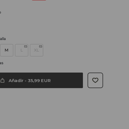
o
alla
M
L
XL
as
Añadir
-
35,99
EUR