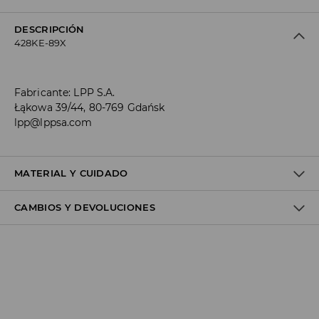
DESCRIPCIÓN
428KE-89X
Fabricante
:
LPP S.A.
Łąkowa 39/44, 80-769 Gdańsk
lpp@lppsa.com
MATERIAL Y CUIDADO
CAMBIOS Y DEVOLUCIONES
1º ARTÍCULO
:
100% CUERO
Política de envío
Envío gratuito desde 40 EUR | Devoluciones gratuitas
No podemos enviar pedidos a las Islas Canarias, Ceuta o
Melilla.