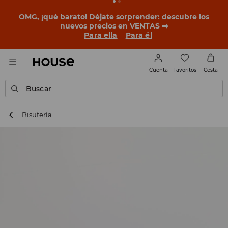
BACK TO SCHOOL
📒
Las mejores historias empiezan
antes del primer timbre. Empieza el curso con un look
nuevo!
Para ella
Para él
Favoritos
Cuenta
Cesta
Buscar
Bisutería